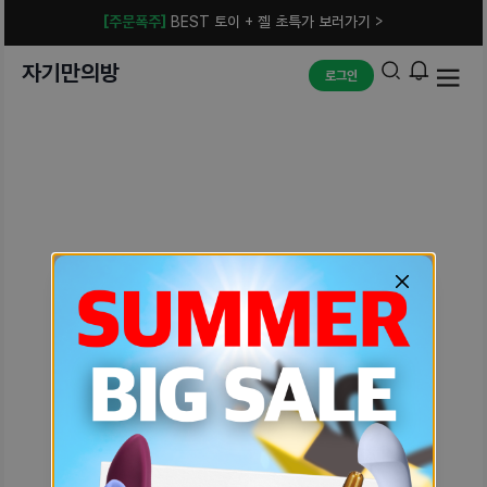
[주문폭주]
BEST 토이 + 젤 초특가 보러가기 >
자기만의방
로그인
예상치 못한 에러입니다.