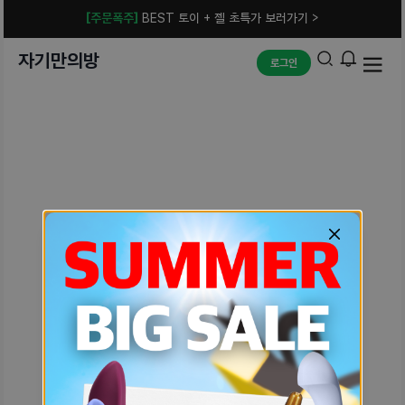
[주문폭주]
BEST 토이 + 젤 초특가 보러가기 >
자기만의방
로그인
예상치 못한 에러입니다.