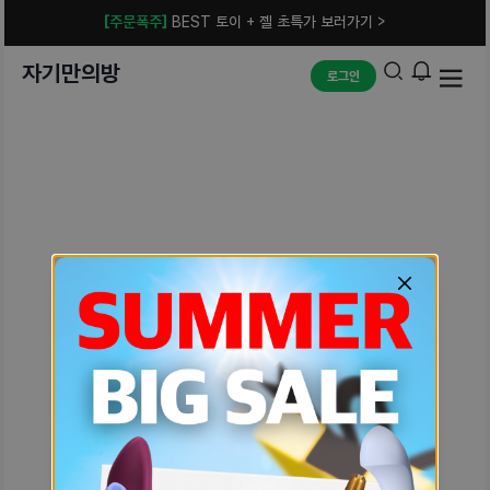
[주문폭주]
BEST 토이 + 젤 초특가 보러가기 >
자기만의방
로그인
예상치 못한 에러입니다.