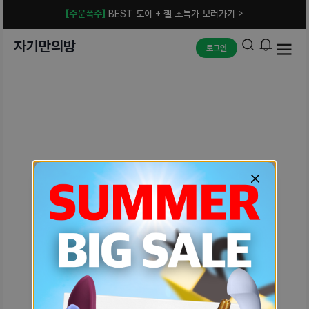
[주문폭주]
BEST 토이 + 젤 초특가 보러가기 >
자기만의방
로그인
예상치 못한 에러입니다.