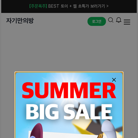
[주문폭주]
BEST 토이 + 젤 초특가 보러가기 >
자기만의방
로그인
예상치 못한 에러입니다.