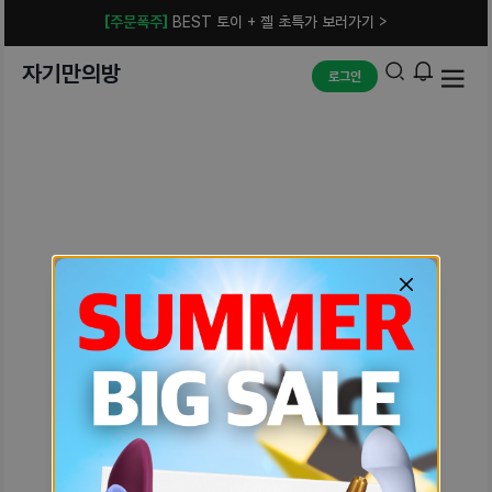
[주문폭주]
BEST 토이 + 젤 초특가 보러가기 >
자기만의방
로그인
예상치 못한 에러입니다.