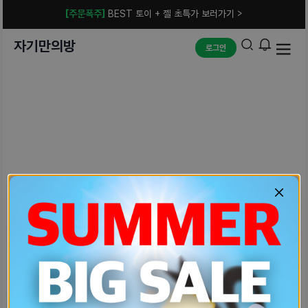
[주문폭주]
BEST 토이 + 젤 초특가 보러가기 >
자기만의방
로그인
예상치 못한 에러입니다.