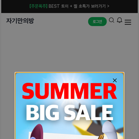
[주문폭주]
BEST 토이 + 젤 초특가 보러가기 >
자기만의방
로그인
예상치 못한 에러입니다.