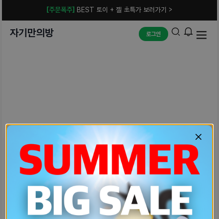
[주문폭주]
BEST 토이 + 젤 초특가 보러가기 >
자기만의방
로그인
예상치 못한 에러입니다.