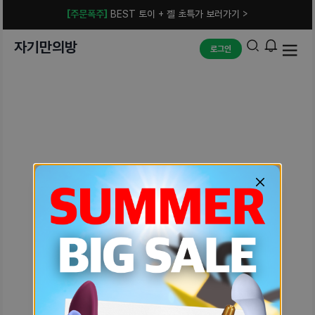
[주문폭주]
BEST 토이 + 젤 초특가 보러가기 >
자기만의방
로그인
예상치 못한 에러입니다.