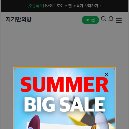
[주문폭주]
BEST 토이 + 젤 초특가 보러가기 >
자기만의방
로그인
예상치 못한 에러입니다.