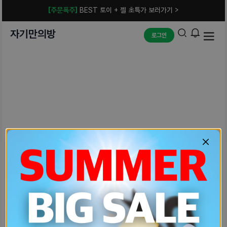
[주문폭주]
BEST 토이 + 젤 초특가 보러가기 >
자기만의방
로그인
예상치 못한 에러입니다.