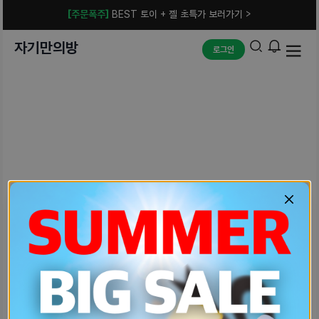
[주문폭주]
BEST 토이 + 젤 초특가 보러가기 >
자기만의방
로그인
예상치 못한 에러입니다.