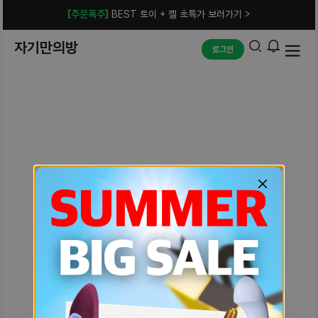
[주문폭주]
BEST 토이 + 젤 초특가 보러가기 >
자기만의방
로그인
예상치 못한 에러입니다.