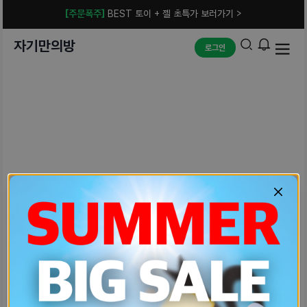
[주문폭주]
BEST 토이 + 젤 초특가 보러가기 >
자기만의방
로그인
예상치 못한 에러입니다.