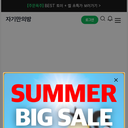
[주문폭주]
BEST 토이 + 젤 초특가 보러가기 >
자기만의방
로그인
예상치 못한 에러입니다.