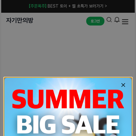
[주문폭주]
BEST 토이 + 젤 초특가 보러가기 >
자기만의방
로그인
예상치 못한 에러입니다.