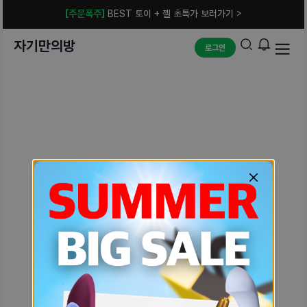
[주문폭주]
BEST 토이 + 젤 초특가 보러가기 >
자기만의방
로그인
예상치 못한 에러입니다.