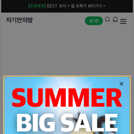
[주문폭주]
BEST 토이 + 젤 초특가 보러가기 >
자기만의방
로그인
예상치 못한 에러입니다.