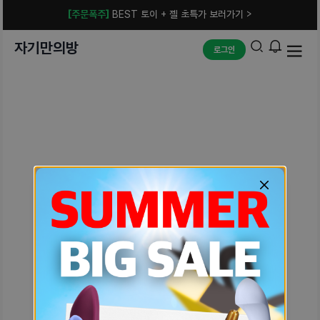
[주문폭주]
BEST 토이 + 젤 초특가 보러가기 >
자기만의방
로그인
예상치 못한 에러입니다.