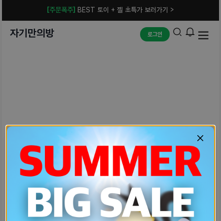
[주문폭주]
BEST 토이 + 젤 초특가 보러가기 >
자기만의방
로그인
예상치 못한 에러입니다.