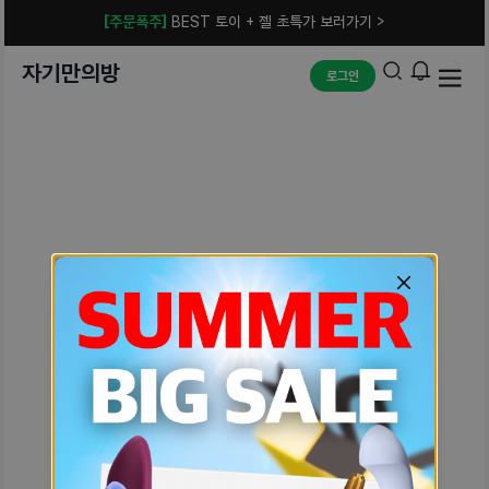
[주문폭주]
BEST 토이 + 젤 초특가 보러가기 >
자기만의방
로그인
예상치 못한 에러입니다.