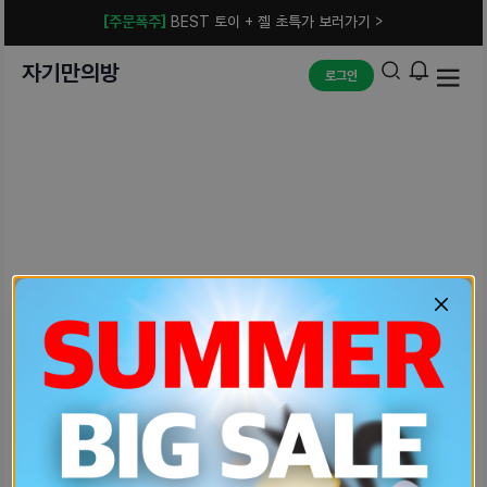
[주문폭주]
BEST 토이 + 젤 초특가 보러가기 >
자기만의방
로그인
예상치 못한 에러입니다.