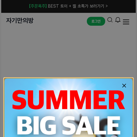
[주문폭주]
BEST 토이 + 젤 초특가 보러가기 >
자기만의방
로그인
예상치 못한 에러입니다.