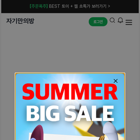
[주문폭주]
BEST 토이 + 젤 초특가 보러가기 >
자기만의방
로그인
예상치 못한 에러입니다.