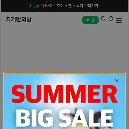
[주문폭주]
BEST 토이 + 젤 초특가 보러가기 >
자기만의방
로그인
예상치 못한 에러입니다.