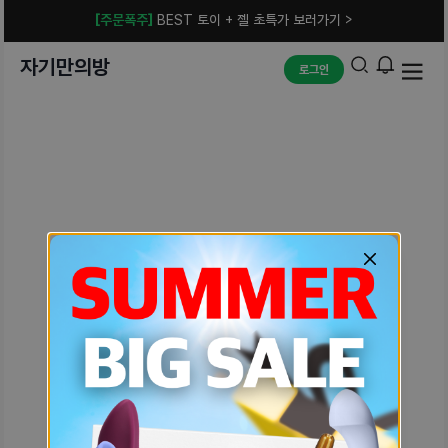
[주문폭주]
BEST 토이 + 젤 초특가 보러가기 >
자기만의방
로그인
예상치 못한 에러입니다.