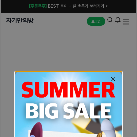
[주문폭주]
BEST 토이 + 젤 초특가 보러가기 >
자기만의방
로그인
예상치 못한 에러입니다.