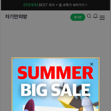
[주문폭주]
BEST 토이 + 젤 초특가 보러가기 >
자기만의방
로그인
예상치 못한 에러입니다.