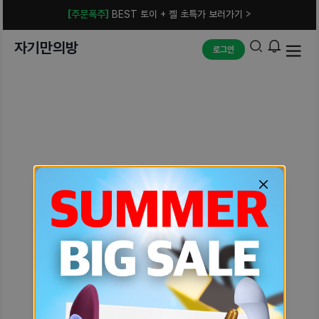
[주문폭주]
BEST 토이 + 젤 초특가 보러가기 >
자기만의방
로그인
예상치 못한 에러입니다.