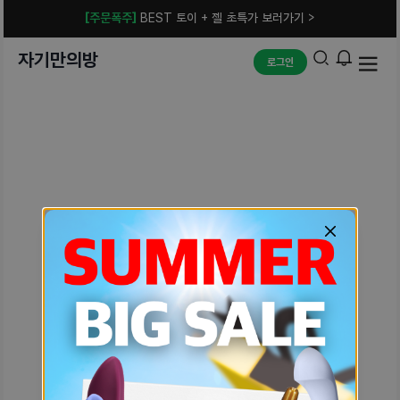
[주문폭주]
BEST 토이 + 젤 초특가 보러가기 >
자기만의방
로그인
예상치 못한 에러입니다.