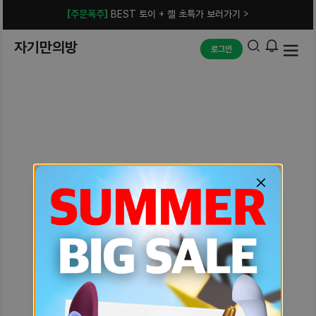
[주문폭주]
BEST 토이 + 젤 초특가 보러가기 >
자기만의방
로그인
예상치 못한 에러입니다.