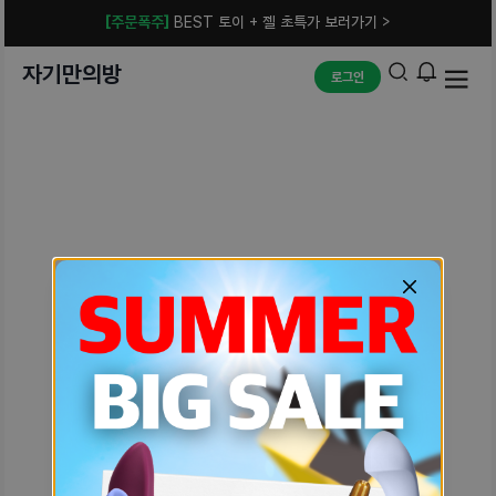
[주문폭주]
BEST 토이 + 젤 초특가 보러가기 >
자기만의방
로그인
예상치 못한 에러입니다.