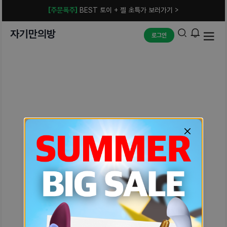
[주문폭주]
BEST 토이 + 젤 초특가 보러가기 >
자기만의방
로그인
예상치 못한 에러입니다.