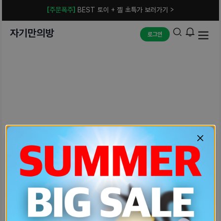
[주문폭주]
BEST 토이 + 젤 초특가 보러가기 >
자기만의방
로그인
예상치 못한 에러입니다.