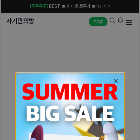
[주문폭주]
BEST 토이 + 젤 초특가 보러가기 >
자기만의방
로그인
예상치 못한 에러입니다.