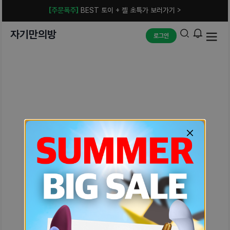
[주문폭주]
BEST 토이 + 젤 초특가 보러가기 >
자기만의방
로그인
예상치 못한 에러입니다.