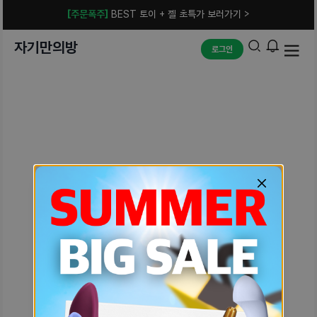
[주문폭주]
BEST 토이 + 젤 초특가 보러가기 >
자기만의방
로그인
예상치 못한 에러입니다.