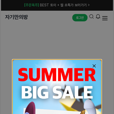
[주문폭주]
BEST 토이 + 젤 초특가 보러가기 >
자기만의방
로그인
예상치 못한 에러입니다.