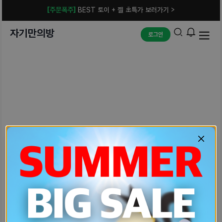
[주문폭주]
BEST 토이 + 젤 초특가 보러가기 >
자기만의방
로그인
예상치 못한 에러입니다.