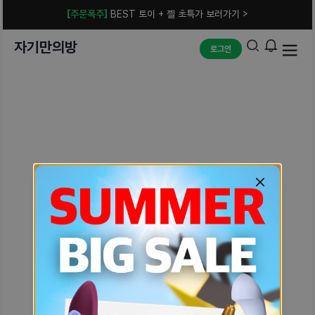
[주문폭주]
BEST 토이 + 젤 초특가 보러가기 >
자기만의방
로그인
예상치 못한 에러입니다.