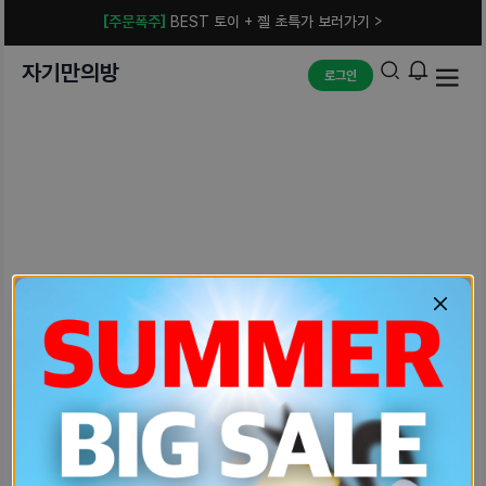
[주문폭주]
BEST 토이 + 젤 초특가 보러가기 >
자기만의방
로그인
예상치 못한 에러입니다.