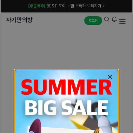
[주문폭주]
BEST 토이 + 젤 초특가 보러가기 >
자기만의방
로그인
예상치 못한 에러입니다.