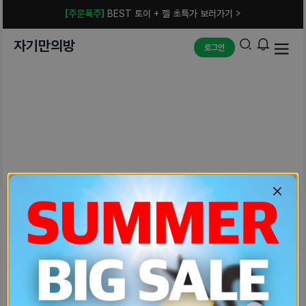
[주문폭주]
BEST 토이 + 젤 초특가 보러가기 >
자기만의방
로그인
예상치 못한 에러입니다.