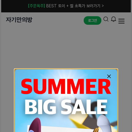
[주문폭주]
BEST 토이 + 젤 초특가 보러가기 >
자기만의방
로그인
예상치 못한 에러입니다.