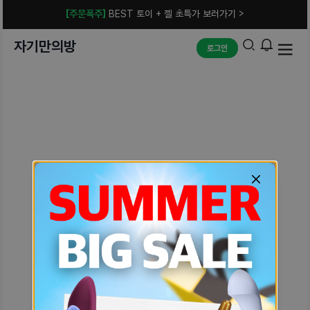
[주문폭주]
BEST 토이 + 젤 초특가 보러가기 >
자기만의방
로그인
예상치 못한 에러입니다.