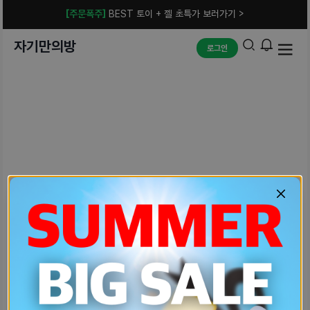
[주문폭주]
BEST 토이 + 젤 초특가 보러가기 >
자기만의방
로그인
예상치 못한 에러입니다.