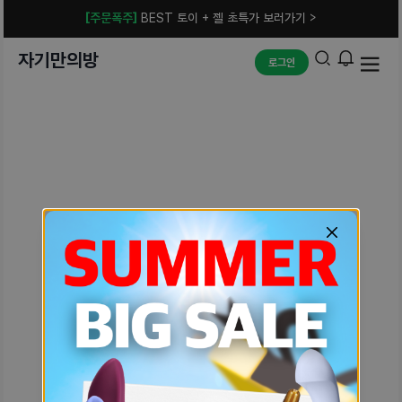
[주문폭주]
BEST 토이 + 젤 초특가 보러가기 >
자기만의방
로그인
예상치 못한 에러입니다.