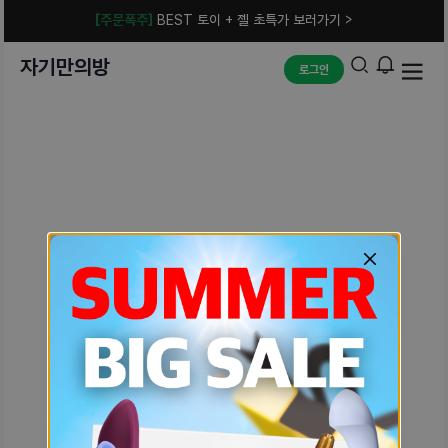
[주문폭주]
BEST 토이 + 젤 초특가 보러가기 >
자기만의방
로그인
예상치 못한 에러입니다.