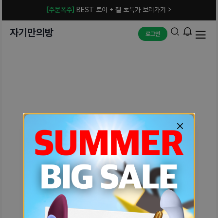
[주문폭주]
BEST 토이 + 젤 초특가 보러가기 >
자기만의방
로그인
예상치 못한 에러입니다.